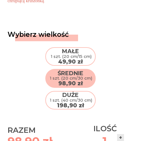
chrupiącą kruszonką.
Koszyk
Moje konto
Regulamin
Wybierz wielkość
Polityka prywatności
MAŁE
1 szt. (20 cm/15 cm)
49,90
zł
ŚREDNIE
1 szt. (20 cm/30 cm)
98,90
zł
DUŻE
1 szt. (40 cm/30 cm)
198,90
zł
ILOŚĆ
RAZEM
+