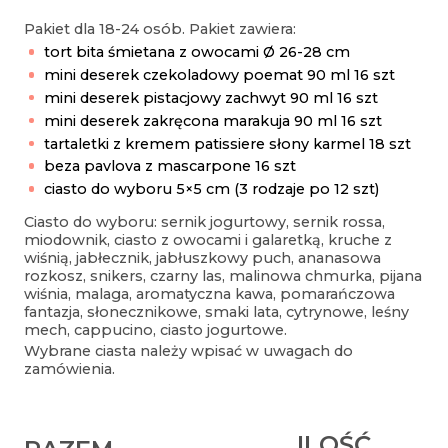
Koszyk
Pakiet dla 18-24 osób. Pakiet zawiera:
tort bita śmietana z owocami Ø 26-28 cm
Moje konto
mini deserek czekoladowy poemat 90 ml 16 szt
Regulamin
mini deserek pistacjowy zachwyt 90 ml 16 szt
mini deserek zakręcona marakuja 90 ml 16 szt
Polityka prywatności
tartaletki z kremem patissiere słony karmel 18 szt
beza pavlova z mascarpone 16 szt
ciasto do wyboru 5×5 cm (3 rodzaje po 12 szt)
Ciasto do wyboru: sernik jogurtowy, sernik rossa,
miodownik, ciasto z owocami i galaretką, kruche z
wiśnią, jabłecznik, jabłuszkowy puch, ananasowa
rozkosz, snikers, czarny las, malinowa chmurka, pijana
wiśnia, malaga, aromatyczna kawa, pomarańczowa
fantazja, słonecznikowe, smaki lata, cytrynowe, leśny
mech, cappucino, ciasto jogurtowe.
Wybrane ciasta należy wpisać w uwagach do
zamówienia.
ILOŚĆ