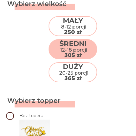
Wybierz wielkość
MAŁY
8-12 porcji
250 zł
ŚREDNI
12-18 porcji
305 zł
DUŻY
20-25 porcji
365 zł
Wybierz topper
Bez toperu