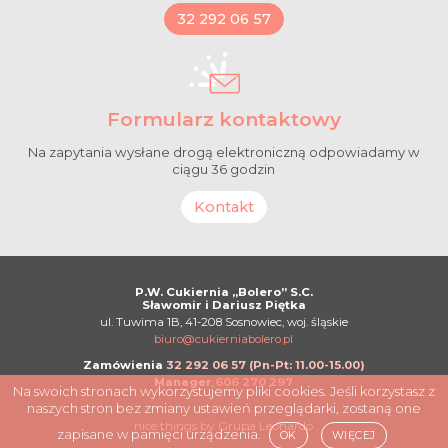
32 292 06 57
Formularz kontaktowy
Na zapytania wysłane drogą elektroniczną odpowiadamy w
ciągu 36 godzin
Kontakt
P.W. Cukiernia „Bolero” S.C.
Sławomir i Dariusz Piętka
ul. Tuwima 1B, 41-208 Sosnowiec, woj. śląskie
biuro@cukierniabolero.pl
Zamówienia
32 292 06 57 (Pn-Pt: 11.00-15.00)
Manager
606 270 297
Na swoich stronach wykorzystujemy pliki cookies. Jeśli korzystasz z
naszych stron bez zmiany ustawień przeglądarki, zostaną one
nice things by
Grupa Leonardo
zapisane w pamięci urządzenia.
OK
WIĘCEJ