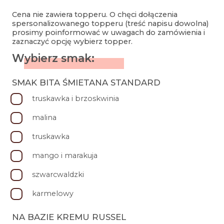
Koszyk
Cena nie zawiera topperu. O chęci dołączenia
spersonalizowanego topperu (treść napisu dowolna)
Moje konto
prosimy poinformować w uwagach do zamówienia i
zaznaczyć opcję wybierz topper.
Regulamin
Wybierz smak:
Polityka prywatności
SMAK BITA ŚMIETANA STANDARD
truskawka i brzoskwinia
malina
truskawka
mango i marakuja
szwarcwaldzki
karmelowy
NA BAZIE KREMU RUSSEL